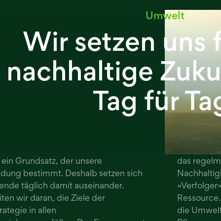
Umwelt
Wir setzen uns f
nachhaltige Zuku
Tag für Ta
t ein Grundsatz, der unsere
ss- und Detailhändler auf ihre
dung bestimmt. Deshalb setzen sich
wertet, konnte Denner in die Kategorie
ende täglich damit auseinander.
gen. Die Erde ist unsere wichtigste
en wir daran, die Ziele der
ergreift Denner Massnahmen, um
ategie in allen
ertvolle Lebensräume für