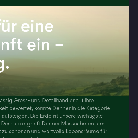
ür eine
nft ein –
g.