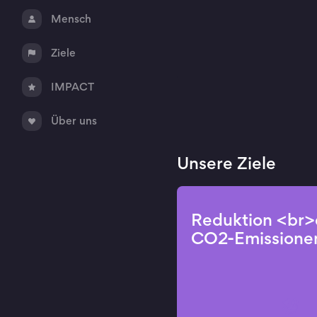
Mensch
Ziele
IMPACT
Über uns
Unsere Ziele
Mehr Kreislaufwirtschaft f
Denner testet Rück
Reduktion <br>
RecyBags in Filialen
CO2-Emissione