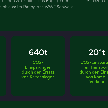
eichen zu erfüllen. Das Engagement
Pflanzen un
 sich aus: Im Rating des WWF Schweiz,
640t
201t
CO2-
CO2-Einspar
Einsparungen
im Transpor
durch den Ersatz
durch den Ein
von Kälteanlagen
von Kombi-
Verkehr