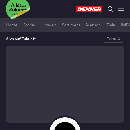
Home
Stories
Umwelt
Sortiment
Mensch
Ziele
IMP
Alles auf Zukunft
Teilen