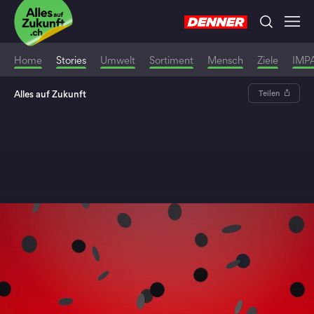
Home
Stories
Umwelt
Sortiment
Mensch
Ziele
IMP
Alles auf Zukunft
Teilen