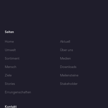
Seiten
Home
Aktuell
Interview mit Fritz Rothen
Verantwortun
Umwelt
Über uns
33 Jahre im Einsatz für IP-
Für die G
SUISSE
Ozeane
Sortiment
Medien
Mensch
Downloads
Ziele
Meilensteine
Stories
Stakeholder
Errungenschaften
Kontakt