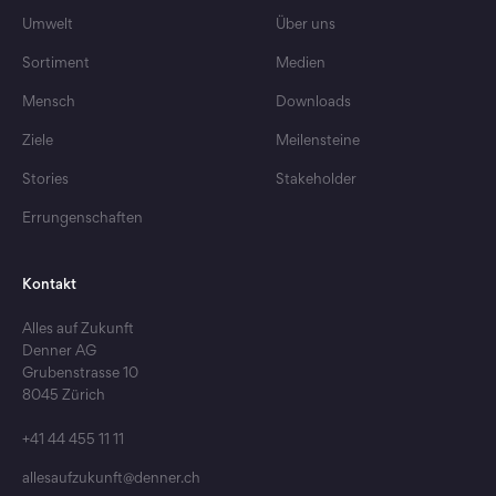
Mehr Kreislaufwirtschaft für Verpackungen
Interview mi
Umwelt
Über uns
Denner testet Rückgabe von
goodbag -
RecyBags in Filialen
Klima
Sortiment
Medien
Mensch
Downloads
Ziele
Meilensteine
Stories
Stakeholder
Errungenschaften
Kontakt
Alles auf Zukunft
Denner AG
Grubenstrasse 10
8045 Zürich
+41 44 455 11 11
allesaufzukunft@denner.ch