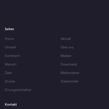
Seiten
Home
Aktuell
Verpackungs
Umwelt
Über uns
Nachhaltiger Genuss
"Es gibt 
So gut schmeckt Bio
Verpacku
Sortiment
Medien
Mensch
Downloads
Ziele
Meilensteine
Stories
Stakeholder
Errungenschaften
Kontakt