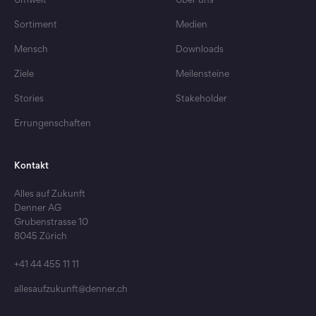
Nachhaltigkeit im Sortiment
Ist Bio-Beaut
Bio-Produkte sind im Trend
5 Gründe 
Sortiment
Medien
Mensch
Downloads
Ziele
Meilensteine
Stories
Stakeholder
Errungenschaften
Kontakt
Alles auf Zukunft
Denner AG
Grubenstrasse 10
8045 Zürich
+41 44 455 11 11
allesaufzukunft@denner.ch