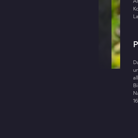
Al
K
L
P
D
um
al
Bi
Na
1