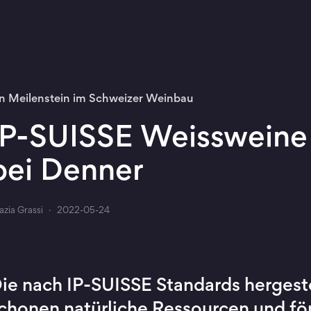
in Meilenstein im Schweizer Weinbau
IP-SUISSE Weissweine 
bei Denner
azia Grassi
·
2022-05-24
ie nach IP-SUISSE Standards hergest
chonen natürliche Ressourcen und fö