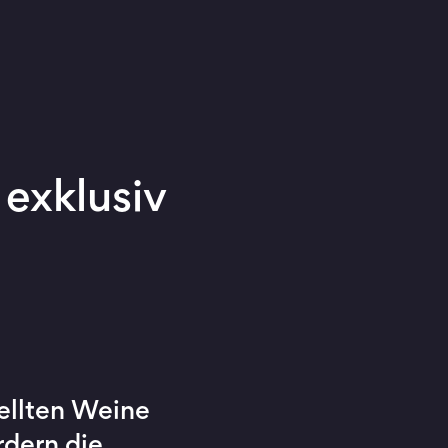
exklusiv
ellten Weine
rdern die