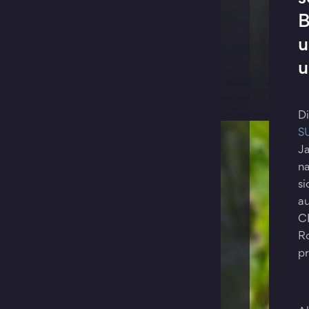
B
u
u
Di
S
Ja
na
si
au
C
R
pr