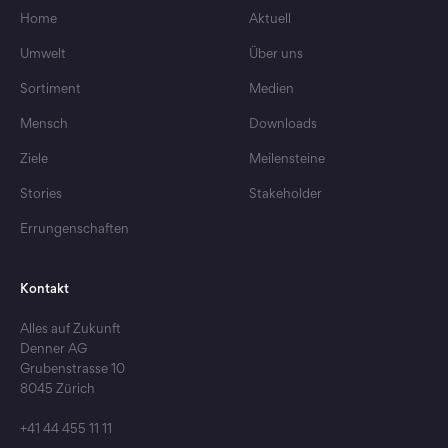
Home
Aktuell
Flugverbot für Früchte und Gemüse
Umwelt
Über uns
Klimaschutzbeiträge für 3004
Partnerschaf
Tonnen CO2
Im Einsat
Sortiment
Medien
Mensch
Downloads
Ziele
Meilensteine
Stories
Stakeholder
Errungenschaften
Kontakt
Alles auf Zukunft
Denner AG
Grubenstrasse 10
8045 Zürich
+41 44 455 11 11