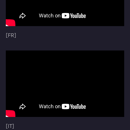
[FR]
[IT]