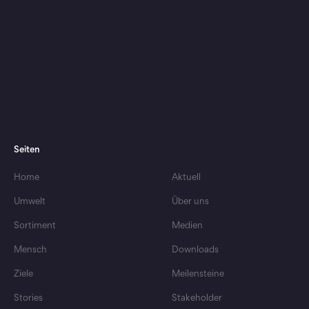
Seiten
Home
Aktuell
Umwelt
Über uns
Entlastung für wasserarme Gebiete
Neue Premiu
Jeder Tropfen zählt
Bewusst g
Sortiment
Medien
Mensch
Downloads
Ziele
Meilensteine
Stories
Stakeholder